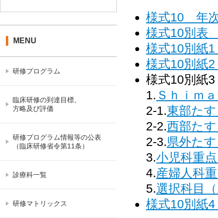
様式10 年
様式10別表
MENU
様式10別紙
様式10別紙
研修プログラム
様式10別紙
1.
Ｓｈｉｍａ
臨床研修の到達目標、
2-1.
東部たす
方略及び評価
2-2.
西部たす
研修プログラム情報等の公表
2-3.
県外たす
（臨床研修省令第11条）
3.
小児科重
4.
産婦人科重
診療科一覧
5.
選択科目（
様式10別紙
研修マトリックス