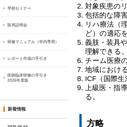
対象疾患の
早朝セミナー
包括的な障
リハ療法（
医局説明会
ど）の適応
義肢・装具
研修マニュアル（学内専用）
理解できる
レポート作成の手引き
チーム医療
地域におけ
医師臨床研修の手引き
ICF（国際
2026年度版
上級医・指
る。
新着情報
方略
2026.06.04