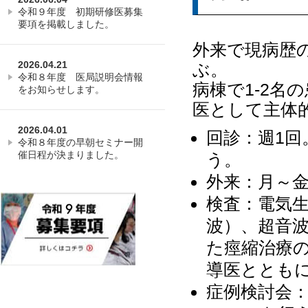
令和９年度 初期研修医募集
要項を掲載しました。
外来で現病歴
2026.04.21
ぶ。
令和８年度 医局説明会情報
病棟で1-2名
をお知らせします。
医として主体
2026.04.01
回診：週1
令和８年度の早朝セミナー開
催日程が決まりました。
う。
外来：月～
検査：電気
波）、超音
た痙縮治療
導医ととも
症例検討会