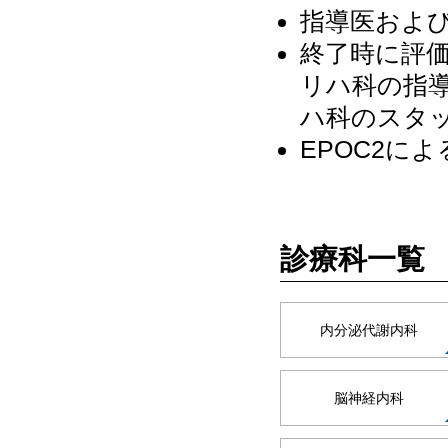
指導医およ
終了時に評
リハ科の指
ハ科のスタ
EPOC2に
診療科一覧
内分泌代謝内科
脳神経内科