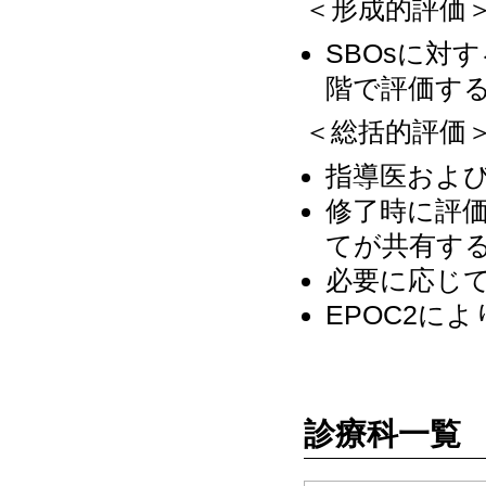
＜形成的評価
SBOsに対
階で評価す
＜総括的評価
指導医およ
修了時に評
てが共有す
必要に応じ
EPOC2に
診療科一覧