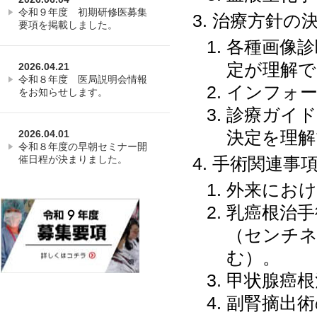
令和９年度 初期研修医募集
治療方針の
要項を掲載しました。
各種画像診
定が理解で
2026.04.21
令和８年度 医局説明会情報
インフォ
をお知らせします。
診療ガイド
決定を理解
2026.04.01
令和８年度の早朝セミナー開
催日程が決まりました。
手術関連事
外来におけ
乳癌根治手
（センチ
む）。
甲状腺癌根
副腎摘出術