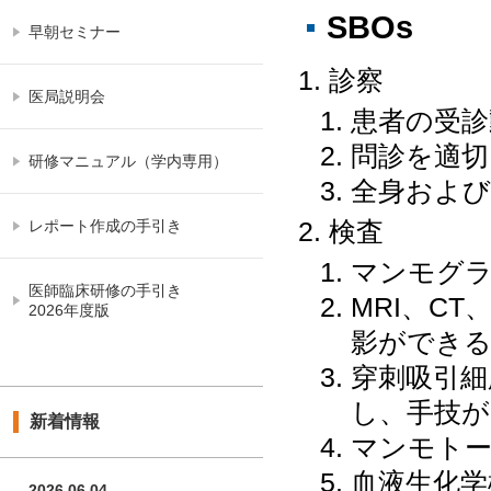
SBOs
早朝セミナー
診察
医局説明会
患者の受診
問診を適切
研修マニュアル（学内専用）
全身および
検査
レポート作成の手引き
マンモグラ
医師臨床研修の手引き
MRI、C
2026年度版
影ができ
穿刺吸引細
し、手技が
新着情報
マンモトー
血液生化学
2026.06.04